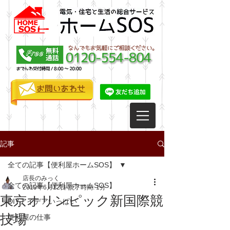
お問いあわせ
記事
全ての記事【便利屋ホームSOS】
店長のみっく
全ての記事【便利屋ホームSOS】
2019年6月12日
読了時間: 1分
東京オリンピック新国際競
DIYアイデアいっぱい
技場
便利屋の仕事