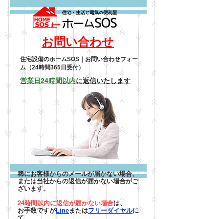
お問い合わせ
住宅設備のホームSOS｜お問い合わせフォー
ム（24時間365日受付）
営業日24時間以内
に返信いたします
稀にお客様からのメールが届かない場合、
または当社からの返信が届かない場合がご
ざいます。
24時間以内に返信が届かない場合
は、
お手数ですが
Line
または
フリーダイヤル
に
て