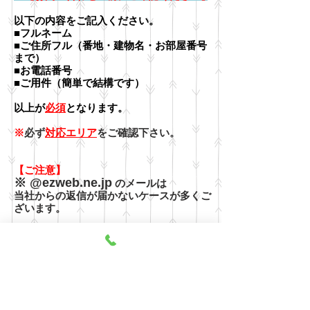
以下の内容をご記入ください。
■フルネーム
■ご住所フル（番地・建物名・お部屋番号
まで）
■お電話番号
■ご用件（簡単で結構です）
以上が
必須
となります。
※
必ず
対応エリア
をご確認下さい。
​【ご注意】
※ @ezweb.ne.jp
のメールは
当社からの返信が届かないケースが多くご
ざいます。
@ezweb
をご利用のお客様は
できるだけLINEからのご連絡をお願いい
たします。
早くて便利なLINEもご利用ください
★早い・簡